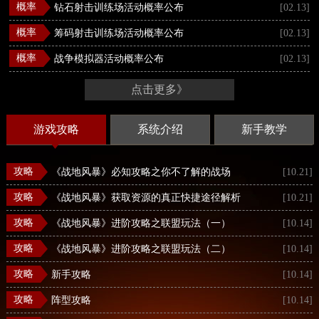
概率
钻石射击训练场活动概率公布
[02.13]
概率
筹码射击训练场活动概率公布
[02.13]
概率
战争模拟器活动概率公布
[02.13]
点击更多》
游戏攻略
系统介绍
新手教学
攻略
《战地风暴》必知攻略之你不了解的战场
[10.21]
攻略
《战地风暴》获取资源的真正快捷途径解析
[10.21]
攻略
《战地风暴》进阶攻略之联盟玩法（一）
[10.14]
攻略
《战地风暴》进阶攻略之联盟玩法（二）
[10.14]
攻略
新手攻略
[10.14]
攻略
阵型攻略
[10.14]