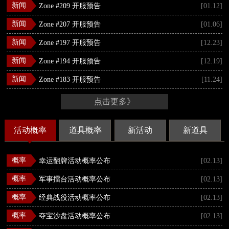
新闻
Zone #209 开服预告
[01.12]
新闻
Zone #207 开服预告
[01.06]
新闻
Zone #197 开服预告
[12.23]
新闻
Zone #194 开服预告
[12.19]
新闻
Zone #183 开服预告
[11.24]
点击更多》
活动概率
道具概率
新活动
新道具
概率
幸运翻牌活动概率公布
[02.13]
概率
军事擂台活动概率公布
[02.13]
概率
经典战役活动概率公布
[02.13]
概率
夺宝沙盘活动概率公布
[02.13]