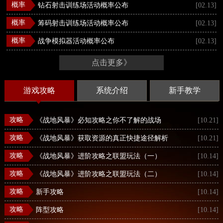
概率
钻石射击训练场活动概率公布
[02.13]
概率
筹码射击训练场活动概率公布
[02.13]
概率
战争模拟器活动概率公布
[02.13]
点击更多》
游戏攻略
系统介绍
新手教学
攻略
《战地风暴》必知攻略之你不了解的战场
[10.21]
攻略
《战地风暴》获取资源的真正快捷途径解析
[10.21]
攻略
《战地风暴》进阶攻略之联盟玩法（一）
[10.14]
攻略
《战地风暴》进阶攻略之联盟玩法（二）
[10.14]
攻略
新手攻略
[10.14]
攻略
阵型攻略
[10.14]