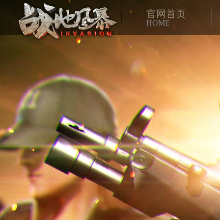
官网首页
HOME