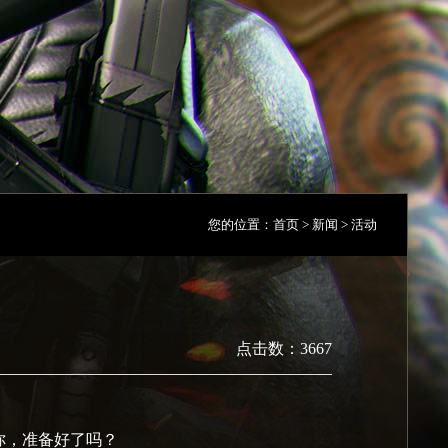
您的位置：
首页
>
新闻
>
活动
点击数：3667
下！你，准备好了吗？