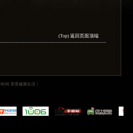
(Top) 返回页面顶端
排时间 享受健康生活！